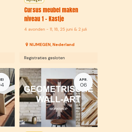
Nijmegen
Cursus meubel maken
niveau 1 - Kastje
4 avonden - 11, 18, 25 juni & 2 juli
NIJMEGEN
,
Nederland
Registraties gesloten
EI
APR.
04
06