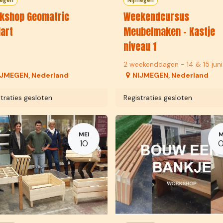
megen
Nijmegen
kshop Geomatric
Weekendcursus
lart
Meubelmaken - Kastje
niveau 1
2 weekenddagen - 14 & 15 juni
IJMEGEN
,
Nederland
NIJMEGEN
,
Nederland
traties gesloten
Registraties gesloten
MEI
M
10