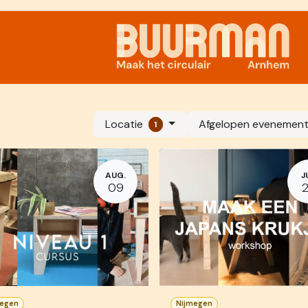
Samenwerken
Locatie
Afgelopen evenemen
1
AUG.
J
09
megen
Nijmegen