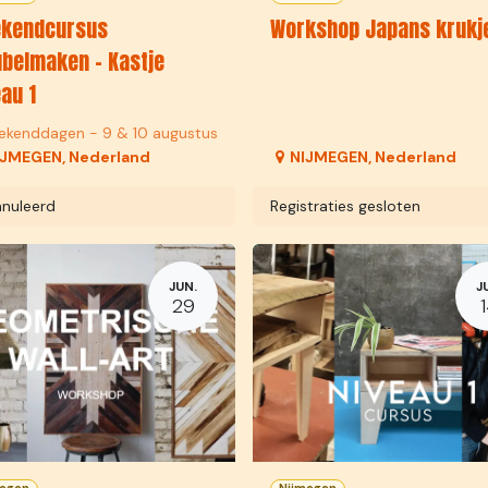
kendcursus
Workshop Japans krukj
belmaken - Kastje
au 1
ekenddagen - 9 & 10 augustus
IJMEGEN
,
Nederland
NIJMEGEN
,
Nederland
nuleerd
Registraties gesloten
JUN.
J
29