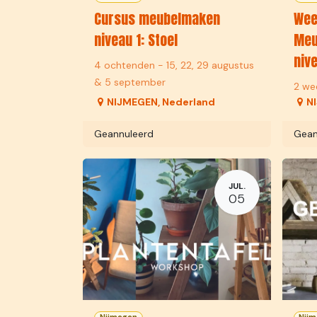
Cursus meubelmaken
Wee
niveau 1: Stoel
Meu
nive
4 ochtenden - 15, 22, 29 augustus
& 5 september
2 we
NIJMEGEN
,
Nederland
N
Geannuleerd
Gean
JUL.
05