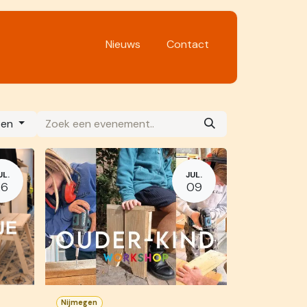
Nieuws
Co​nt​act
ten
UL.
JUL.
26
09
Nijmegen