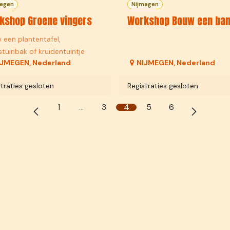
megen
Nijmegen
kshop Groene vingers
Workshop Bouw een ban
 een plantentafel,
tuinbak of kruidentuintje
IJMEGEN
,
Nederland
NIJMEGEN
,
Nederland
traties gesloten
Registraties gesloten
1
…
3
4
5
6