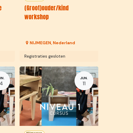
e
(Groot)ouder/kind
workshop
NIJMEGEN
,
Nederland
Registraties gesloten
UN.
JUN.
14
11