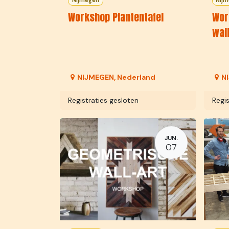
Nijmegen
Nij
Workshop Plantentafel
Wor
wal
NIJMEGEN
,
Nederland
N
Registraties gesloten
Regis
JUN.
07