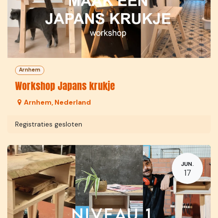
Arnhem
Workshop Japans krukje
Arnhem
,
Nederland
Registraties gesloten
JUN.
17