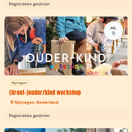
Registraties gesloten
JUL.
11
Nijmegen
(Groot-)ouder/kind workshop
Nijmegen
,
Nederland
Registraties gesloten