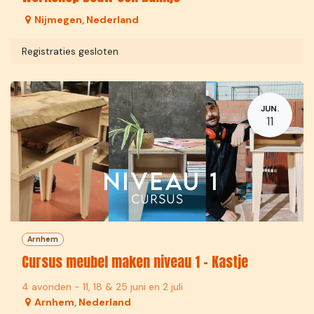
Nijmegen
,
Nederland
Registraties gesloten
JUN.
11
Arnhem
Cursus meubel maken niveau 1 - Kastje
4 avonden - 11, 18 & 25 juni en 2 juli
Arnhem
,
Nederland