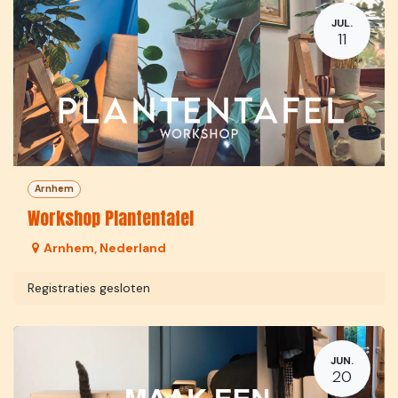
JUL.
11
Arnhem
Workshop Plantentafel
Arnhem
,
Nederland
Registraties gesloten
JUN.
20