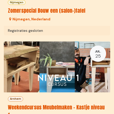
Nijmegen
Zomerspecial Bouw een (salon-)tafel
Nijmegen
,
Nederland
Registraties gesloten
JUL.
25
Arnhem
Weekendcursus Meubelmaken - Kastje niveau