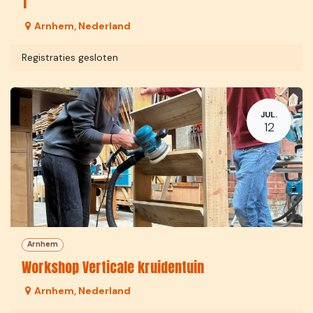
1
Arnhem
,
Nederland
Registraties gesloten
JUL.
12
Arnhem
Workshop Verticale kruidentuin
Arnhem
,
Nederland