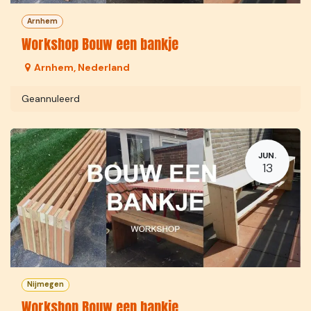
Arnhem
Workshop Bouw een bankje
Arnhem
,
Nederland
Geannuleerd
JUN.
13
Nijmegen
Workshop Bouw een bankje