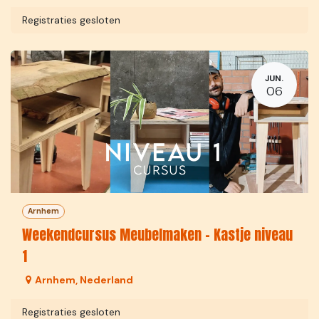
Registraties gesloten
JUN.
06
Arnhem
Weekendcursus Meubelmaken - Kastje niveau
1
Arnhem
,
Nederland
Registraties gesloten