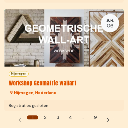
JUN.
06
Nijmegen
Workshop Geomatric wallart
Nijmegen
,
Nederland
Registraties gesloten
1
2
3
4
…
9