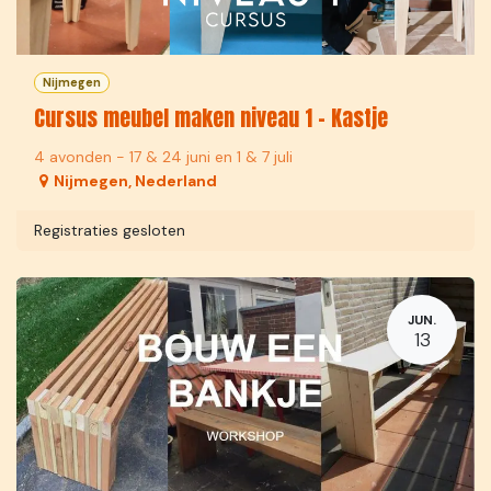
Nijmegen
Cursus meubel maken niveau 1 - Kastje
4 avonden - 17 & 24 juni en 1 & 7 juli
Nijmegen
,
Nederland
Registraties gesloten
JUN.
13