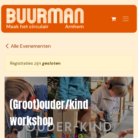
Overslaan naar inhoud
Alle Evenementen
Registraties zijn
gesloten
(Groot)ouder/kind
workshop