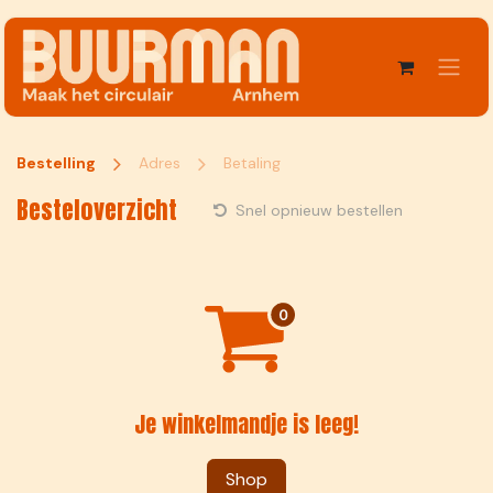
Overslaan naar inhoud
Bestelling
Adres
Betaling
Besteloverzicht
Snel opnieuw bestellen
Je winkelmandje is leeg!
Shop