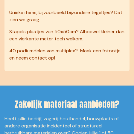
Unieke items, bijvoorbeeld bijzondere tegeltjes? Dat
zien we graag.
Stapels plaatjes van 50x50cm? Alhoewel kleiner dan
een vierkante meter toch welkom.
40 podiumdelen van multiplex? Maak een fotootje
en neem contact op!
Zakelijk materiaal aanbieden?
Heeft jullie bedrijf, zagerij, houthandel, bouwplaats of
andere organisatie incidenteel of structureel
herbruikbare materialen over? Gooien jullie 1 of 50