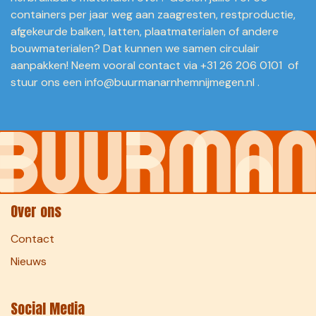
containers per jaar weg aan zaagresten, restproductie,
afgekeurde balken, latten, plaatmaterialen of andere
bouwmaterialen? Dat kunnen we samen circulair
aanpakken! Neem vooral contact via
+31 26 206 0101
of
stuur ons een info@buurmanarnhemnijmegen.nl .
Over ons
Contact
Nieuws
Social Media