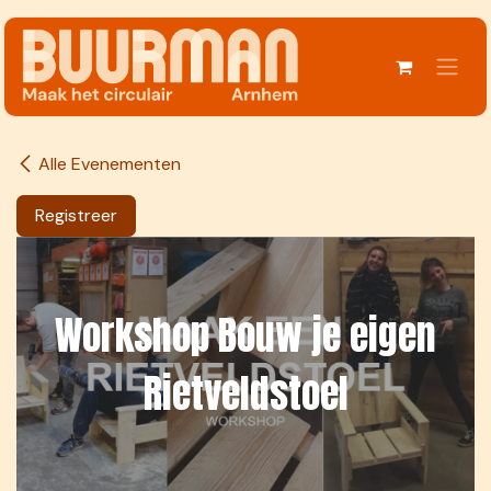
Overslaan naar inhoud
Alle Evenementen
Registreer
Workshop Bouw je eigen
Rietveldstoel