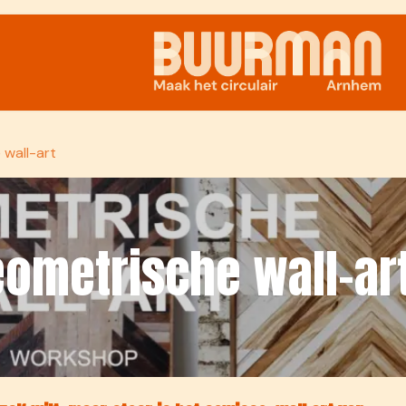
Samenwerken
wall-art
ometrische wall-ar