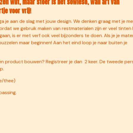
elf wilt, maar stoer is het sowieso, wall art van
je voor vrij!
n ga je aan de slag met jouw design. We denken graag met je m
dat we gebruik maken van restmaterialen zijn er veel tinten
 gaan, is er met verf ook veel bijzonders te doen. Als je je mate
puzzelen maar beginnen! Aan het eind loop je naar buiten je
één product bouwen? Registreer je dan 2 keer. De tweede pe
p.
ie/thee)
passing.