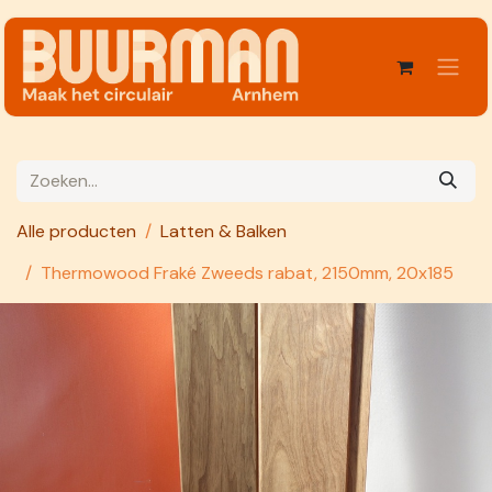
Overslaan naar inhoud
Alle producten
Latten & Balken
Thermowood Fraké Zweeds rabat, 2150mm, 20x185