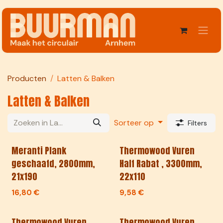
Overslaan naar inhoud
Producten
Latten & Balken
Latten & Balken
Sorteer op
Filters
Meranti Plank
Thermowood Vuren
geschaafd, 2800mm,
Half Rabat , 3300mm,
21x190
22x110
16,80
€
9,58
€
Thermowood Vuren
Thermowood Vuren