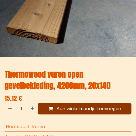
Thermowood vuren open
gevelbekleding, 4200mm, 20x140
15,12
€
Aan winkelmandje toevoegen
Houtsoort
:
Vuren