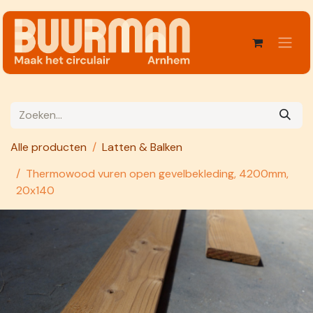
Overslaan naar inhoud
Alle producten
Latten & Balken
Thermowood vuren open gevelbekleding, 4200mm,
20x140