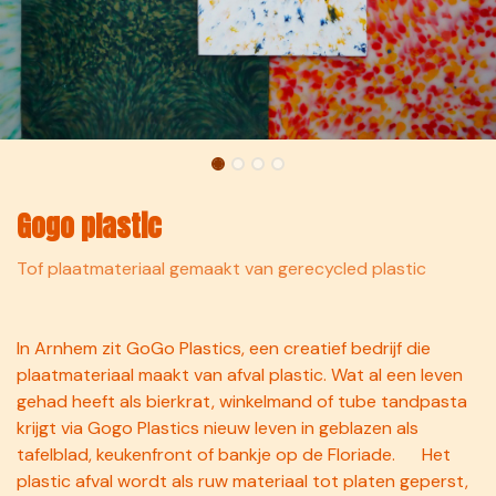
Gogo plastic
Tof plaatmateriaal gemaakt van gerecycled plastic
In Arnhem zit GoGo Plastics, een creatief bedrijf die
plaatmateriaal maakt van afval plastic. Wat al een leven
gehad heeft als bierkrat, winkelmand of tube tandpasta
krijgt via Gogo Plastics nieuw leven in geblazen als
tafelblad, keukenfront of bankje op de Floriade. Het
plastic afval wordt als ruw materiaal tot platen geperst,