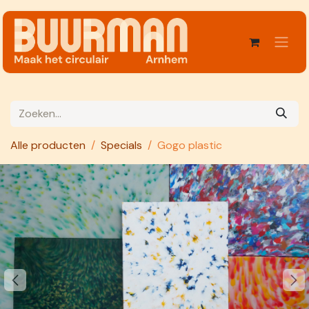
Overslaan naar inhoud
Alle producten
Specials
Gogo plastic