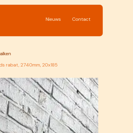
Nieuws
Co​nt​act
alken
s rabat, 2740mm, 20x185