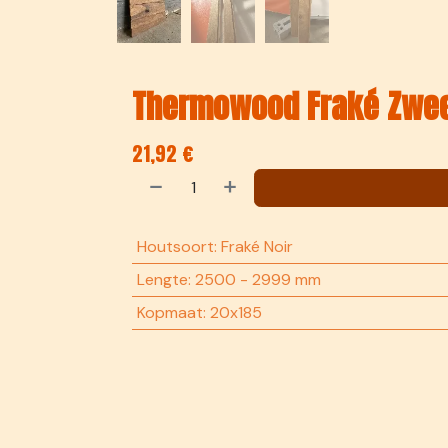
Thermowood Fraké Zwee
21,92
€
Houtsoort
:
Fraké Noir
Lengte
:
2500 - 2999 mm
Kopmaat
:
20x185